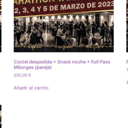
Coctel despedida + Snack noche + Full Pass
Milongas (pareja)
230,00
€
Añadir al carrito