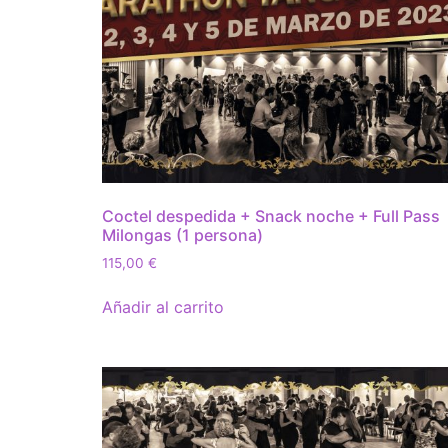
Coctel despedida + Snack noche + Full Pass
Milongas (1 persona)
115,00
€
Añadir al carrito