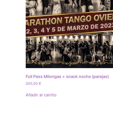
Full Pass Milongas + snack noche (parejas)
200,00
€
Añadir al carrito