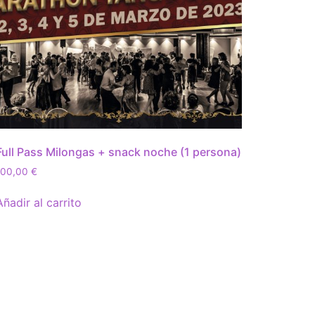
Full Pass Milongas + snack noche (1 persona)
100,00
€
Añadir al carrito